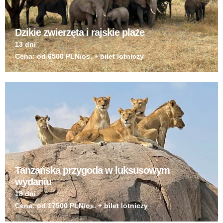
Dzikie zwierzęta i rajskie plaże
13 dni
Cena: od 6500 PLN/os. + bilet lotniczy
Tanzańska przygoda w luksusowym
wydaniu
18 dni
Cena: od 17500 PLN/os. + bilet lotniczy