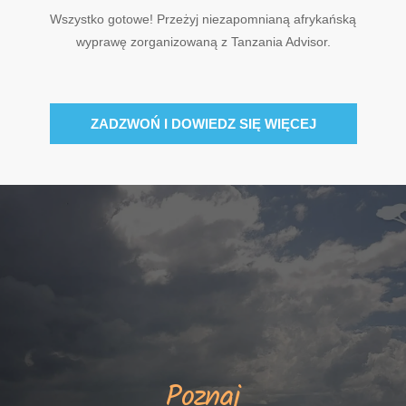
Wszystko gotowe! Przeżyj niezapomnianą afrykańską
wyprawę zorganizowaną z Tanzania Advisor.
ZADZWOŃ I DOWIEDZ SIĘ WIĘCEJ
Poznaj