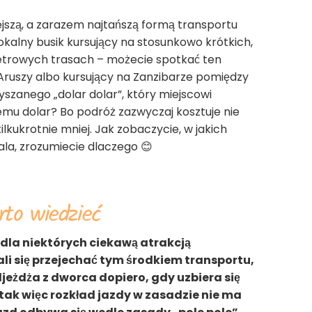
jszą, a zarazem najtańszą formą transportu
o lokalny busik kursujący na stosunkowo krótkich,
metrowych trasach – możecie spotkać ten
Aruszy albo kursujący na Zanzibarze pomiędzy
yszanego „dolar dolar”, który miejscowi
zemu dolar? Bo podróż zazwyczaj kosztuje nie
ilkukrotnie mniej. Jak zobaczycie, w jakich
ala, zrozumiecie dlaczego 😊
to wiedzieć
dla niektórych ciekawą atrakcją
li się przejechać tym środkiem transportu,
odjeżdża z dworca dopiero, gdy uzbiera się
ak więc rozkład jazdy w zasadzie nie ma