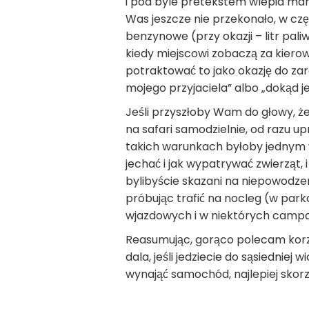
i pod byle pretekstem wlepia man
Was jeszcze nie przekonało, w czę
benzynowe (przy okazji – litr paliw
kiedy miejscowi zobaczą za kiero
potraktować to jako okazję do zaro
mojego przyjaciela” albo „dokąd 
Jeśli przyszłoby Wam do głowy, ż
na safari samodzielnie, od razu up
takich warunkach byłoby jednym 
jechać i jak wypatrywać zwierząt, 
bylibyście skazani na niepowodzenie
próbując trafić na nocleg (w par
wjazdowych i w niektórych campach)
Reasumując, gorąco polecam korz
dala, jeśli jedziecie do sąsiedniej 
wynająć samochód, najlepiej skorz