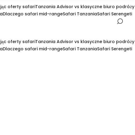
ąc oferty safari
Tanzania Advisor vs klasyczne biuro podróży
ia
Dlaczego safari mid-range
Safari Tanzania
Safari Serengeti
ąc oferty safari
Tanzania Advisor vs klasyczne biuro podróży
ia
Dlaczego safari mid-range
Safari Tanzania
Safari Serengeti