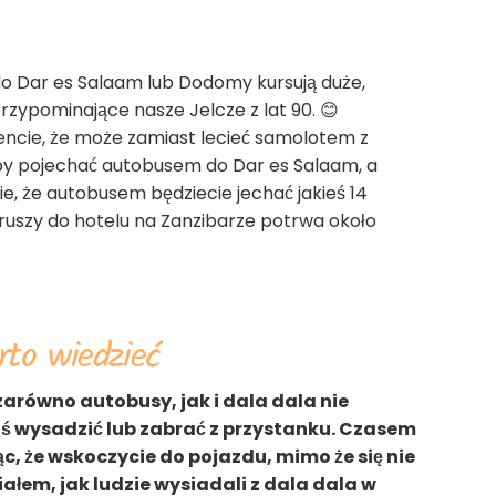
do Dar es Salaam lub Dodomy kursują duże,
ypominające nasze Jelcze z lat 90. 😊
cie, że może zamiast lecieć samolotem z
oby pojechać autobusem do Dar es Salaam, a
, że autobusem będziecie jechać jakieś 14
Aruszy do hotelu na Zanzibarze potrwa około
to wiedzieć
zarówno autobusy, jak i dala dala nie
oś wysadzić lub zabrać z przystanku. Czasem
c, że wskoczycie do pojazdu, mimo że się nie
iałem, jak ludzie wysiadali z dala dala w