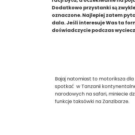
racji bytu, a oczekiwanie na po
Dodatkowo przystanki są zwykle
oznaczone. Najlepiej zatem pyta
dala. Jeśli interesuje Was ta fo
doświadczycie podczas wyciecz
Bajaj natomiast to motoriksza dl
spotkać w Tanzanii kontynentalne
narodowych na safari, miniecie dzi
funkcje taksówki na Zanzibarze.