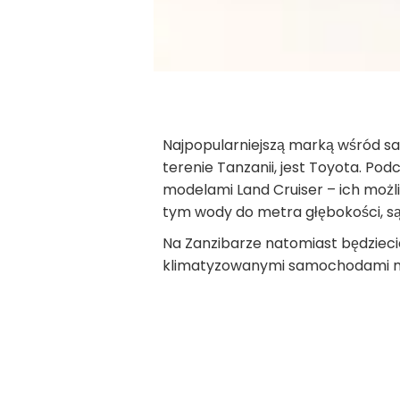
Najpopularniejszą marką wśród s
terenie Tanzanii, jest Toyota. P
modelami Land Cruiser – ich moż
tym wody do metra głębokości, s
Na Zanzibarze natomiast będziec
klimatyzowanymi samochodami ma