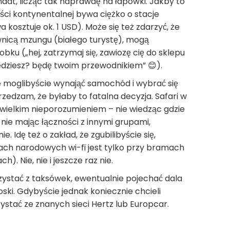
dat, licząc tak naprawdę na łapówki. Jakby to
ści kontynentalnej bywa ciężko o stacje
a kosztuje ok. 1 USD). Może się też zdarzyć, że
wnicą mzungu (białego turystę), mogą
bku („hej, zatrzymaj się, zawiozę cię do sklepu
jedziesz? będę twoim przewodnikiem” 😊).
e moglibyście wynająć samochód i wybrać się
rzedzam, że byłaby to fatalna decyzja. Safari w
wielkim nieporozumieniem – nie wiedząc gdzie
i nie mając łączności z innymi grupami,
. Idę też o zakład, że zgubilibyście się,
kach narodowych wi-fi jest tylko przy bramach
. Nie, nie i jeszcze raz nie.
ystać z taksówek, ewentualnie pojechać dala
wioski. Gdybyście jednak koniecznie chcieli
ystać ze znanych sieci Hertz lub Europcar.