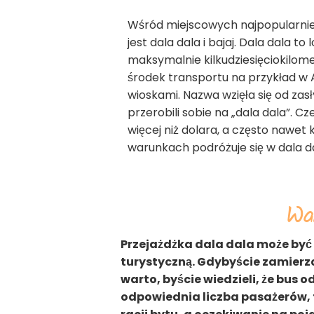
Wśród miejscowych najpopularnie
jest dala dala i bajaj. Dala dala t
maksymalnie kilkudziesięciokilo
środek transportu na przykład w 
wioskami. Nazwa wzięła się od zasł
przerobili sobie na „dala dala”. C
więcej niż dolara, a często nawet k
warunkach podróżuje się w dala d
War
Przejażdżka dala dala może być 
turystyczną. Gdybyście zamierza
warto, byście wiedzieli, że bus 
odpowiednia liczba pasażerów, t