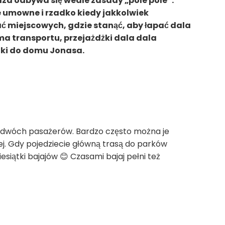
jazd odbywa się wedle zasady „pole pole”.
 umowne i rzadko kiedy jakkolwiek
ć miejscowych, gdzie stanąć, aby łapać dala
rma transportu, przejażdżki dala dala
ki do domu Jonasa.
a dwóch pasażerów. Bardzo często można je
j. Gdy pojedziecie główną trasą do parków
esiątki bajajów 😊 Czasami bajaj pełni też