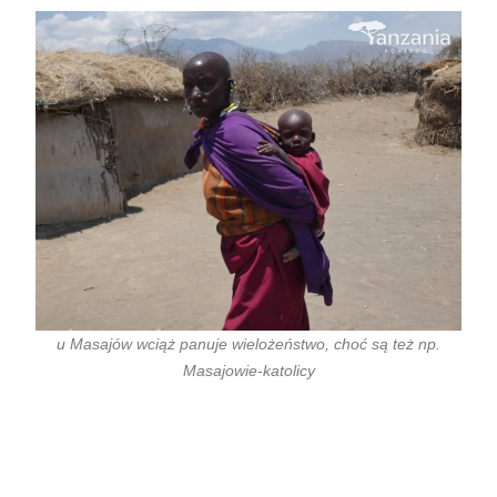
u Masajów wciąż panuje wielożeństwo, choć są też np.
Masajowie-katolicy