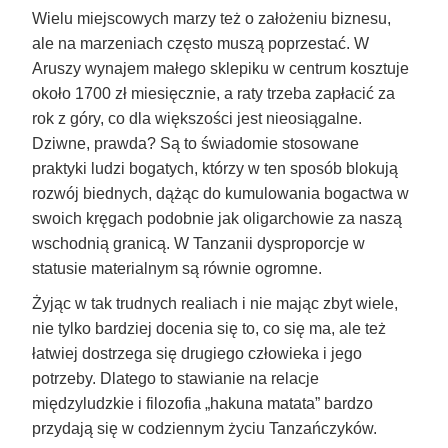
Wielu miejscowych marzy też o założeniu biznesu,
ale na marzeniach często muszą poprzestać. W
Aruszy wynajem małego sklepiku w centrum kosztuje
około 1700 zł miesięcznie, a raty trzeba zapłacić za
rok z góry, co dla większości jest nieosiągalne.
Dziwne, prawda? Są to świadomie stosowane
praktyki ludzi bogatych, którzy w ten sposób blokują
rozwój biednych, dążąc do kumulowania bogactwa w
swoich kręgach podobnie jak oligarchowie za naszą
wschodnią granicą. W Tanzanii dysproporcje w
statusie materialnym są równie ogromne.
Żyjąc w tak trudnych realiach i nie mając zbyt wiele,
nie tylko bardziej docenia się to, co się ma, ale też
łatwiej dostrzega się drugiego człowieka i jego
potrzeby. Dlatego to stawianie na relacje
międzyludzkie i filozofia „hakuna matata” bardzo
przydają się w codziennym życiu Tanzańczyków.