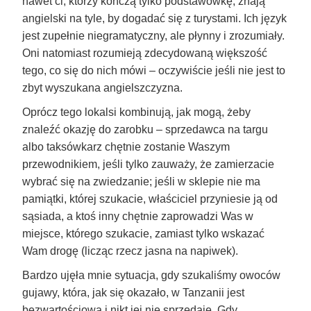
nawet ci, którzy kończą tylko podstawówkę, znają
angielski na tyle, by dogadać się z turystami. Ich język
jest zupełnie niegramatyczny, ale płynny i zrozumiały.
Oni natomiast rozumieją zdecydowaną większość
tego, co się do nich mówi – oczywiście jeśli nie jest to
zbyt wyszukana angielszczyzna.
Oprócz tego lokalsi kombinują, jak mogą, żeby
znaleźć okazję do zarobku – sprzedawca na targu
albo taksówkarz chętnie zostanie Waszym
przewodnikiem, jeśli tylko zauważy, że zamierzacie
wybrać się na zwiedzanie; jeśli w sklepie nie ma
pamiątki, której szukacie, właściciel przyniesie ją od
sąsiada, a ktoś inny chętnie zaprowadzi Was w
miejsce, którego szukacie, zamiast tylko wskazać
Wam drogę (licząc rzecz jasna na napiwek).
Bardzo ujęła mnie sytuacja, gdy szukaliśmy owoców
gujawy, która, jak się okazało, w Tanzanii jest
bezwartościowa i nikt jej nie sprzedaje. Gdy