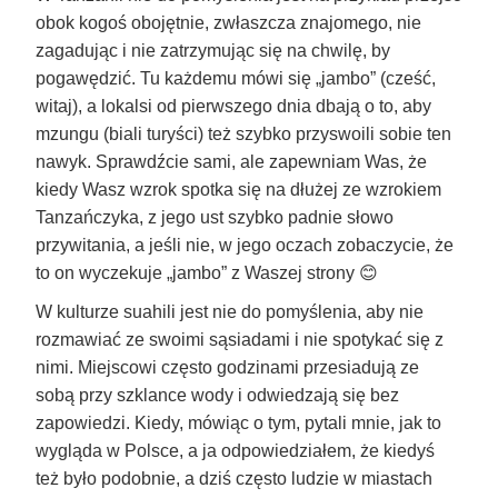
obok kogoś obojętnie, zwłaszcza znajomego, nie
zagadując i nie zatrzymując się na chwilę, by
pogawędzić. Tu każdemu mówi się „jambo” (cześć,
witaj), a lokalsi od pierwszego dnia dbają o to, aby
mzungu (biali turyści) też szybko przyswoili sobie ten
nawyk. Sprawdźcie sami, ale zapewniam Was, że
kiedy Wasz wzrok spotka się na dłużej ze wzrokiem
Tanzańczyka, z jego ust szybko padnie słowo
przywitania, a jeśli nie, w jego oczach zobaczycie, że
to on wyczekuje „jambo” z Waszej strony 😊
W kulturze suahili jest nie do pomyślenia, aby nie
rozmawiać ze swoimi sąsiadami i nie spotykać się z
nimi. Miejscowi często godzinami przesiadują ze
sobą przy szklance wody i odwiedzają się bez
zapowiedzi. Kiedy, mówiąc o tym, pytali mnie, jak to
wygląda w Polsce, a ja odpowiedziałem, że kiedyś
też było podobnie, a dziś często ludzie w miastach