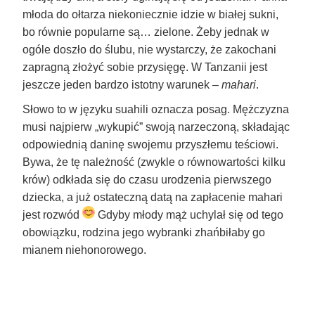
młoda do ołtarza niekoniecznie idzie w białej sukni,
bo równie popularne są… zielone. Żeby jednak w
ogóle doszło do ślubu, nie wystarczy, że zakochani
zapragną złożyć sobie przysięgę. W Tanzanii jest
jeszcze jeden bardzo istotny warunek –
mahari
.
Słowo to w języku suahili oznacza posag. Mężczyzna
musi najpierw „wykupić” swoją narzeczoną, składając
odpowiednią daninę swojemu przyszłemu teściowi.
Bywa, że tę należność (zwykle o równowartości kilku
krów) odkłada się do czasu urodzenia pierwszego
dziecka, a już ostateczną datą na zapłacenie mahari
jest rozwód
Gdyby młody mąż uchylał się od tego
obowiązku, rodzina jego wybranki zhańbiłaby go
mianem niehonorowego.