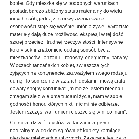
kobiet. Gdy mieszka się w podobnych warunkach i
posiada bardzo zbliżony status materialny do wielu
innych osób, jedną z form wyrażenia swojej
osobowości staje się właśnie ubiór, a żywe i wyraziste
materiały dają duże możliwości ekspresji w tej dość
szarej przecież i trudnej rzeczywistości. Intensywne
kolory sukni znakomicie oddają sposób bycia
mieszkańców Tanzanii – radosny, energiczny, barwny.
W oczach tanzańskich kobiet, zwłaszcza tych
żyjących na kontynencie, zauważyłem swego rodzaju
dumę. To spojrzenie wraz z ich gestami i mową ciała
dawały spójny komunikat: „mimo że jestem biedna i
zmagam się z wieloma trudami życia, mam w sobie
godność i honor, których nikt i nic mi nie odbierze.
Jestem szczęśliwa i umiem cieszyć się tym, co mam”.
Co może dziwić turystów, w Tanzanii zupełnie
naturalnym widokiem są również kobiety karmiące
piersią w miejscach publicznych. Zakazane jest za to