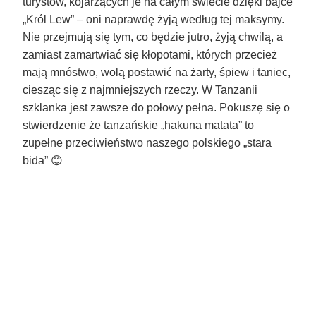
turystów, kojarzących je na całym świecie dzięki bajce
„Król Lew” – oni naprawdę żyją według tej maksymy.
Nie przejmują się tym, co będzie jutro, żyją chwilą, a
zamiast zamartwiać się kłopotami, których przecież
mają mnóstwo, wolą postawić na żarty, śpiew i taniec,
ciesząc się z najmniejszych rzeczy. W Tanzanii
szklanka jest zawsze do połowy pełna. Pokuszę się o
stwierdzenie że tanzańskie „hakuna matata” to
zupełne przeciwieństwo naszego polskiego „stara
bida”
😊