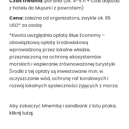
Czas trwania:
pół dnia (ok. 4-5 h + czas dojazdu
z hotelu do Muyuni i z powrotem)
Cena:
zależna od organizatora,
zwykle ok. 95
USD* za osobę
*Kwota uwzględnia opłatę Blue Economy –
obowiązkową opłatę środowiskową
wprowadzoną przez lokalne władze,
przeznaczoną na ochronę ekosystemów
morskich i wspieranie zrównoważonej turystyki.
Środki z tej opłaty są inwestowane m.in. w
oczyszczanie wód, ochronę raf koralowych i
rozwój lokalnych społeczności żyjących z morza.
Aby zobaczyć Mnembę i sandbank z lotu ptaka,
kliknij tutaj
.